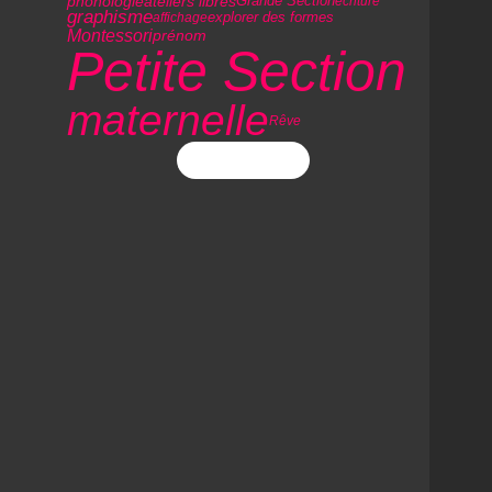
ateliers libres
Grande Section
phonologie
écriture
graphisme
explorer des formes
affichage
Montessori
prénom
Petite Section
maternelle
Rêve
Flux RSS