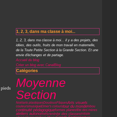
1, 2, 3, dans ma classe à moi...
1, 2, 3, dans ma classe à moi... il y a des projets, des
idées, des outils, fruits de mon travail en maternelle,
de la Toute Petite Section à la Grande Section. Et une
envie d'échanges et de partage.
Accueil du blog
Créer un blog avec CanalBlog
Catégories
Moyenne
 pieds
Section
Arts visuels
Noël
arts plastiques
Doudous
Pâques
musique
tour du monde
couleurs
Elmer's colours
hibou
continuité pédagogique
formes planes
fête des mères
ateliers autonomes
rentrée des classes
initiale