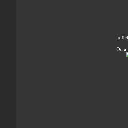
la fi
On a