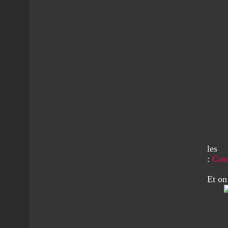
le
:
Con
Et on