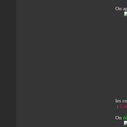
On a
les c
:
Con
On
d