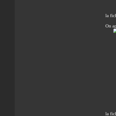
la fi
On ap
la fi