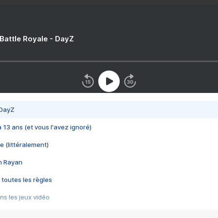
 Battle Royale - DayZ
 DayZ
 a 13 ans (et vous l'avez ignoré)
e (littéralement)
im Rayan
 toutes les règles
s les jeux vidéo
us choquant de Rockstar ? - Le scandale BULLY